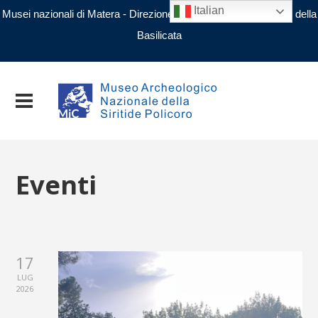
Italian
Musei nazionali di Matera - Direzione regionale Musei nazionali della
Basilicata
Eventi
17
LUG
2026