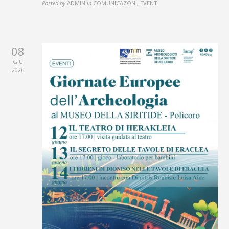
Posted by
ADMIN
in
COMUNICAZONI, EVENTI
08
GIU
2026