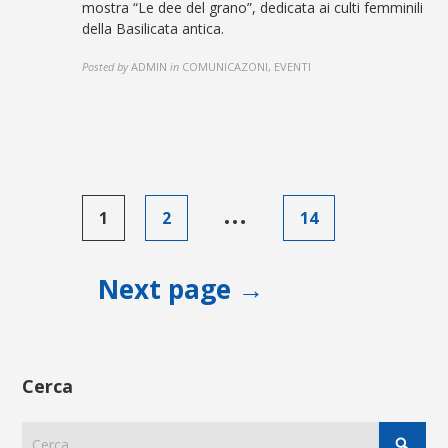
mostra “Le dee del grano”, dedicata ai culti femminili
della Basilicata antica.
Posted by
ADMIN
in
COMUNICAZONI, EVENTI
Paginazione
…
1
2
14
degli
articoli
Next page →
Cerca