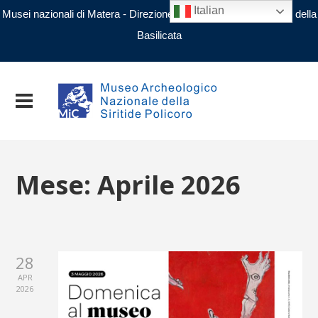
Italian
Musei nazionali di Matera - Direzione regionale Musei nazionali della
Basilicata
Mese:
Aprile 2026
28
APR
2026