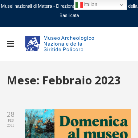
Italian
Musei nazionali di Matera - Direzione regionale Musei nazionali della
Basilicata
Mese:
Febbraio 2023
28
FEB
2023