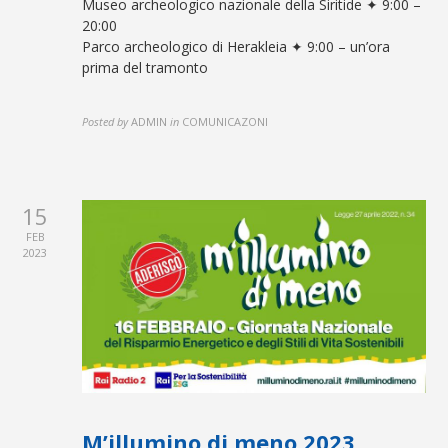
Museo archeologico nazionale della Siritide ✦ 9:00 –
20:00
Parco archeologico di Herakleia ✦ 9:00 – un’ora
prima del tramonto
Posted by
ADMIN
in
COMUNICAZONI
15
FEB
2023
M’illumino di meno 2023