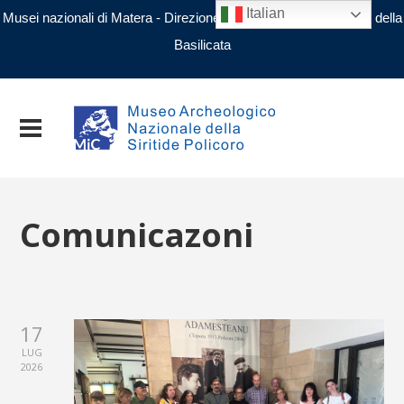
Italian
Musei nazionali di Matera - Direzione regionale Musei nazionali della
Basilicata
Comunicazoni
17
LUG
2026