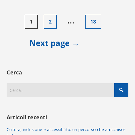
Paginazione
…
1
2
18
degli
articoli
Next page →
Cerca
Articoli recenti
Cultura, inclusione e accessibilità: un percorso che arricchisce