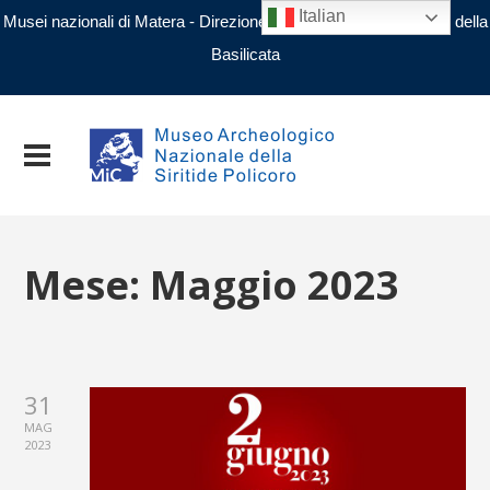
Italian
Musei nazionali di Matera - Direzione regionale Musei nazionali della
Basilicata
Mese:
Maggio 2023
31
MAG
2023