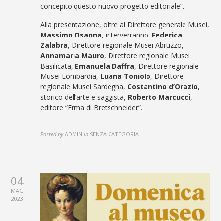
concepito questo nuovo progetto editoriale”.
Alla presentazione, oltre al Direttore generale Musei,
Massimo Osanna
, interverranno:
Federica
Zalabra
, Direttore regionale Musei Abruzzo,
Annamaria Mauro
, Direttore regionale Musei
Basilicata,
Emanuela Daffra
, Direttore regionale
Musei Lombardia,
Luana Toniolo
, Direttore
regionale Musei Sardegna,
Costantino d’Orazio
,
storico dell’arte e saggista,
Roberto Marcucci
,
editore “Erma di Bretschneider”.
Posted by
ADMIN
in
SENZA CATEGORIA
04
MAG
2023