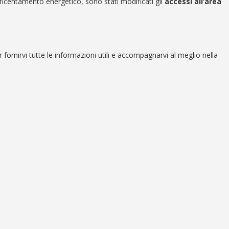
’efficentamento energetico, sono stati modificati gli
accessi all’area
 fornirvi tutte le informazioni utili e accompagnarvi al meglio nella