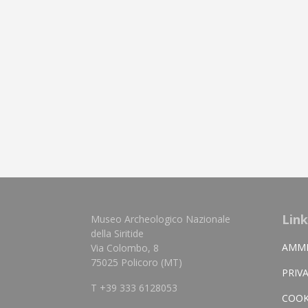
Link
Museo Archeologico Nazionale
della Siritide
AMMI
Via Colombo, 8
75025 Policoro (MT)
PRIV
T +39 333 6128053
COOK