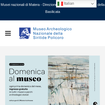
Italian
Musei nazionali di Matera - Direzione regionale Musei nazionali della
Basilicata