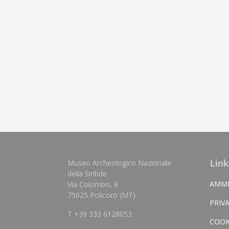
Link
Museo Archeologico Nazionale
della Siritide
AMMI
Via Colombo, 8
75025 Policoro (MT)
PRIV
T +39 333 6128053
COOK