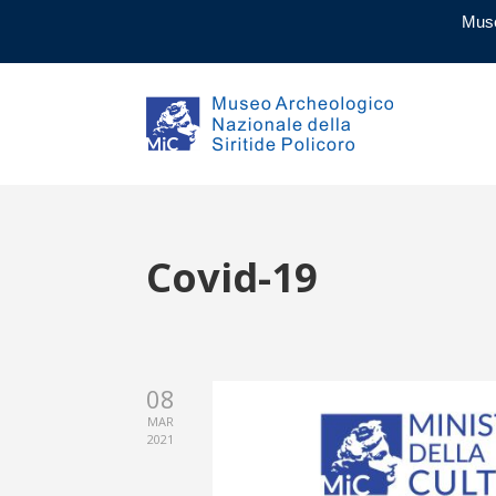
Muse
Covid-19
08
MAR
2021