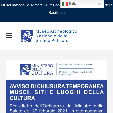
Italian
Musei nazionali di Matera - Direzione regionale Musei nazionali della
Basilicata