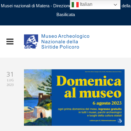
Italian
Musei nazionali di Matera - Direzione regionale Musei nazionali della
Basilicata
31
LUG
2023