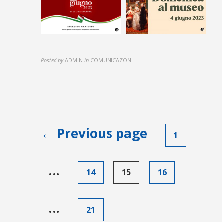
Posted by
ADMIN
in
COMUNICAZONI
Paginazione
← Previous page
1
degli
articoli
…
14
15
16
…
21