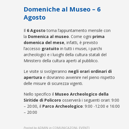
Domeniche al Museo – 6
Agosto
Il
6 Agosto
torna l’appuntamento mensile con
la
Domenica al museo
. Come ogni
prima
domenica del mese
, infatti, è previsto
l’accesso
gratuito
in tutti i musei, i parchi
archeologici e i luoghi della cultura statali del
Ministero della cultura aperti al pubblico.
Le visite si svolgeranno
negli orari ordinari di
apertura
e dovranno avvenire nel pieno rispetto
delle misure di sicurezza vigenti.
Nello specifico il
Museo Archeologico della
Siritide di Policoro
osserverà i seguenti orari: 9:00
– 20:00, il
Parco Archeologico
: 9:00 -12:00 e 16:00
– 20:00
Posted by
ADMIN
in
COMUNICAZONI, EVENTI