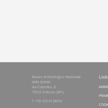
Link
Museo Archeologico Nazionale
della Siritide
AMMI
Via Colombo, 8
75025 Policoro (MT)
PRIV
T +39 333 6128053
COOK