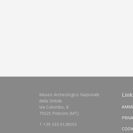
Link
Museo Archeologico Nazionale
della Siritide
AMMI
Via Colombo, 8
75025 Policoro (MT)
PRIV
T +39 333 6128053
COOK