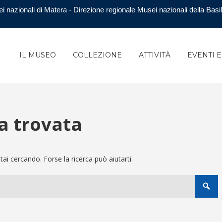
i nazionali di Matera - Direzione regionale Musei nazionali della Basil
IL MUSEO
COLLEZIONE
ATTIVITÀ
EVENTI 
a trovata
i cercando. Forse la ricerca può aiutarti.