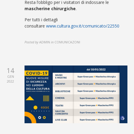
Resta l’obbligo per i visitatori di indossare le
mascherine chirurgiche
.
Per tutti i dettagli
consultare
www.cultura.gov.it/comunicato/
22550
Posted by
ADMIN
in
COMUNICAZONI
14
GEN
2022