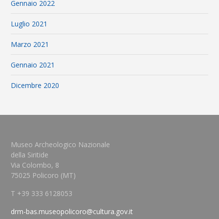
Gennaio 2022
Luglio 2021
Marzo 2021
Gennaio 2021
Dicembre 2020
Museo Archeologico Nazionale
della Siritide
Via Colombo, 8
75025 Policoro (MT)
T +39 333 6128053
drm-bas.museopolicoro@cultura.gov.it