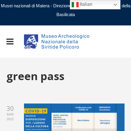
Italian
Musei nazionali di Matera - Direzione regionale Musei nazionali della
Basilicata
green pass
30
MAR
2022