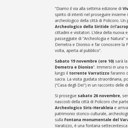
“Diamo il via alla settima edizione di
Vi
spirito di intenti nel proseguire insieme
archeologico della città di Policoro. U
Archeologico della Siritide
dell’
acrop
cittadini e visitatori. L’idea della nuov
passeggiate di “Archeologia e Natura” vo
Demetra e Dioniso e far conoscere la F
volta, aperta al pubblico”.
Sabato 19 novembre (ore 10)
sarà la
Demetra e Dioniso
”. Immersi in una n
lungo il
torrente Varratizzo
faranno d
sacra. La visita guidata straordinaria, po
(“Casa degli Dei”) in un racconto delle divi
Si prosegue
sabato 26 novembre
, se
nascosti della città di Policoro che part
Archeologico Siris-Herakleia
e arriva
patrimonio storico-culturale, archeologi
sulla
Fontana monumentale del Var
Varatizzo, è una fontana settecentesca 