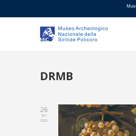
Muse
DRMB
26
SET
2023