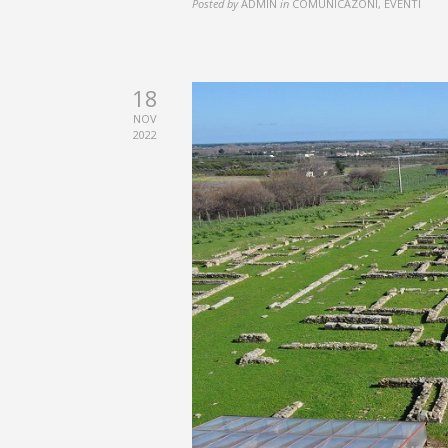
Posted by
ADMIN
in
COMUNICAZONI, EVENTI
18
NOV
2022