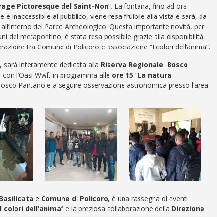
yage Pictoresque del Saint-Non
”. La fontana, fino ad ora
e inaccessibile al pubblico, viene resa fruibile alla vista e sarà, da
e all’interno del Parco Archeologico. Questa importante novità, per
ni del metapontino, è stata resa possibile grazie alla disponibilità
terazione tra Comune di Policoro e associazione “I colori dell’anima”.
ne, sarà interamente dedicata alla
Riserva Regionale Bosco
ne con l’Oasi Wwf, in programma alle
ore 15
“
La natura
a Bosco Pantano e a seguire osservazione astronomica presso l’area
Basilicata
e
Comune di Policoro
, è una rassegna di eventi
I colori dell’anima
” e la preziosa collaborazione della
Direzione