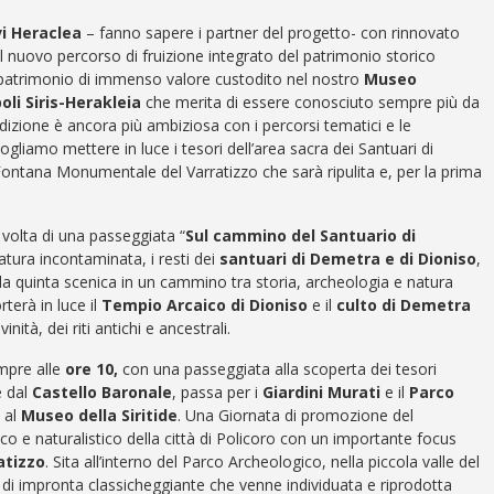
vi Heraclea
– fanno sapere i partner del progetto- con rinnovato
 il nuovo percorso di fruizione integrato del patrimonio storico
n patrimonio di immenso valore custodito nel nostro
Museo
oli Siris-Herakleia
che merita di essere conosciuto sempre più da
a edizione è ancora più ambiziosa con i percorsi tematici e le
gliamo mettere in luce i tesori dell’area sacra dei Santuari di
ontana Monumentale del Varratizzo che sarà ripulita e, per la prima
 volta di una passeggiata “
Sul cammino del Santuario di
atura incontaminata, i resti dei
santuari di Demetra e di Dioniso
,
a quinta scenica in un cammino tra storia, archeologia e natura
rterà in luce il
Tempio Arcaico di Dioniso
e il
culto di Demetra
nità, dei riti antichi e ancestrali.
mpre alle
ore 10,
con una passeggiata alla scoperta dei tesori
e dal
Castello Baronale
, passa per i
Giardini Murati
e il
Parco
 al
Museo della Siritide
. Una Giornata di promozione del
co e naturalistico della città di Policoro con un importante focus
atizzo
. Sita all’interno del Parco Archeologico, nella piccola valle del
di impronta classicheggiante che venne individuata e riprodotta