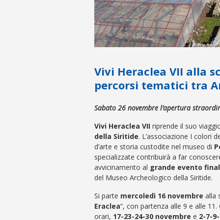
Vivi Heraclea VII alla s
percorsi tematici tra 
Sabato 26 novembre l’apertura straordin
Vivi Heraclea VII
riprende il suo viaggi
della Siritide
. L’associazione I colori d
d’arte e storia custodite nel museo di
Po
specializzate contribuirà a far conoscer
avvicinamento al
grande evento fina
del Museo Archeologico della Siritide.
Si parte
mercoledì 16 novembre
alla 
Eraclea
“, con partenza alle 9 e alle 11.
orari,
17-23-24-30 novembre
e
2-7-9