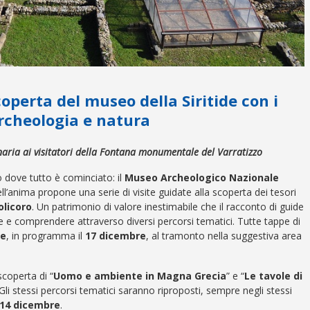
coperta del museo della Siritide con i
Archeologia e natura
aria ai visitatori della Fontana monumentale del Varratizzo
o dove tutto è cominciato: il
Museo Archeologico Nazionale
ell’anima propone una serie di visite guidate alla scoperta dei tesori
licoro
. Un patrimonio di valore inestimabile che il racconto di guide
e e comprendere attraverso diversi percorsi tematici. Tutte tappe di
le
, in programma il
17 dicembre
, al tramonto nella suggestiva area
scoperta di “
Uomo e ambiente in Magna Grecia
” e “
Le tavole di
 Gli stessi percorsi tematici saranno riproposti, sempre negli stessi
-14 dicembre
.