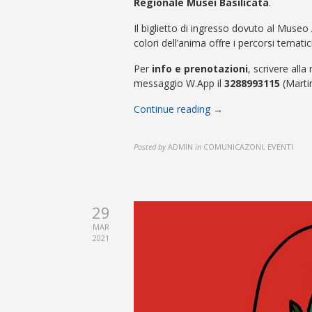
Regionale Musei Basilicata
.
Il biglietto di ingresso dovuto al Museo 
colori dell’anima offre i percorsi temati
Per
info e prenotazioni
, scrivere alla
messaggio W.App il
3288993115
(Martin
Continue reading →
Posted by
ADMIN
in
COMUNICAZONI, EVENTI
29
MAR
2021