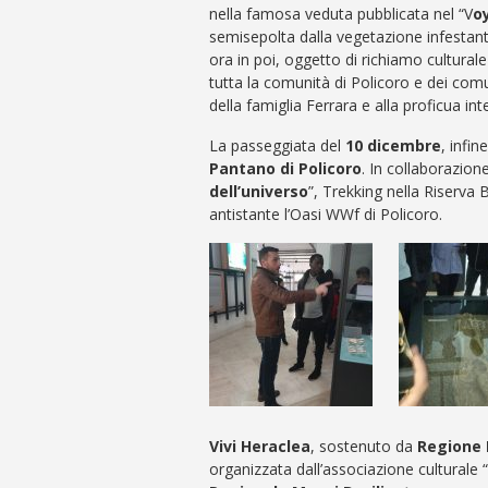
nella famosa veduta pubblicata nel “V
o
semisepolta dalla vegetazione infestante 
ora in poi, oggetto di richiamo cultural
tutta la comunità di Policoro e dei comu
della famiglia Ferrara e alla proficua in
La passeggiata del
10 dicembre
, infi
Pantano di Policoro
. In collaborazio
dell’universo
”, Trekking nella Riserv
antistante l’Oasi WWf di Policoro.
Vivi Heraclea
, sostenuto da
Regione 
organizzata dall’associazione culturale “