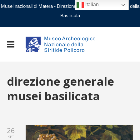
Italian
Musei nazionali di Matera - Direzione regionale Musei nazionali della
Basilicata
direzione generale
musei basilicata
26
SET