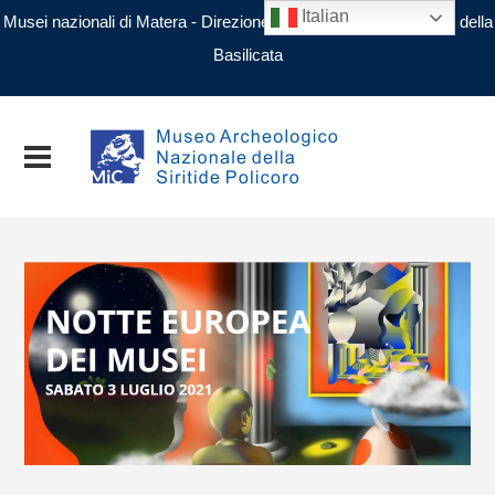
Italian
Musei nazionali di Matera - Direzione regionale Musei nazionali della
Basilicata