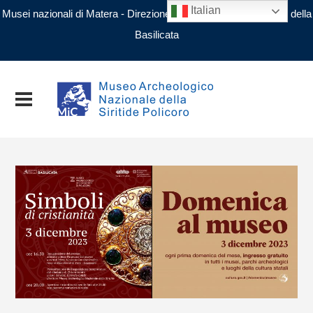
Italian
Musei nazionali di Matera - Direzione regionale Musei nazionali della
Basilicata