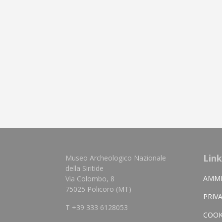
Link
Museo Archeologico Nazionale
della Siritide
AMMI
Via Colombo, 8
75025 Policoro (MT)
PRIV
T +39 333 6128053
COOK