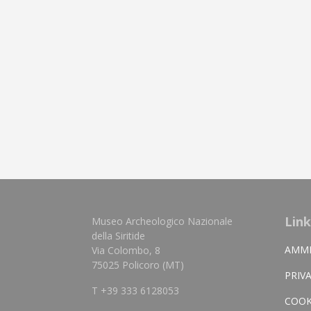
Link
Museo Archeologico Nazionale
della Siritide
AMMI
Via Colombo, 8
75025 Policoro (MT)
PRIV
T +39 333 6128053
COOK