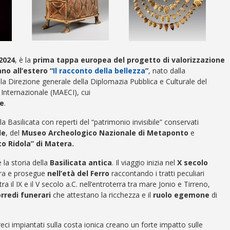
2024
, è la
prima tappa europea del progetto di valorizzazione
no all’estero “
Il racconto della bellezza
”
, nato dalla
la Direzione generale della Diplomazia Pubblica e Culturale del
 Internazionale (MAECI), cui
e
.
 Basilicata con reperti del “patrimonio invisibile” conservati
de
, del
Museo Archeologico Nazionale di Metaponto
e
 Ridola” di Matera.
e la storia della
Basilicata antica
. Il viaggio inizia nel
X secolo
tera e prosegue
nell’età del Ferro
raccontando i tratti peculiari
ra il IX e il V secolo a.C. nell’entroterra tra mare Jonio e Tirreno,
rredi funerari
che attestano la ricchezza e il
ruolo egemone
di
reci impiantati sulla costa ionica creano un forte impatto sulle