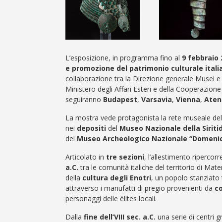
L’esposizione, in programma fino al
9 febbraio 
e promozione del patrimonio culturale italia
collaborazione tra la Direzione generale Musei e 
Ministero degli Affari Esteri e della Cooperazione
seguiranno
Budapest
,
Varsavia
,
Vienna
,
Aten
La mostra vede protagonista la rete museale della
nei
depositi
del
Museo Nazionale della Siriti
del
Museo Archeologico Nazionale “Domenico
Articolato in
tre sezioni
, l’allestimento ripercorr
a.C.
tra le comunità italiche del territorio di Ma
della
cultura degli Enotri
, un popolo stanziato t
attraverso i manufatti di pregio provenienti da
co
personaggi delle élites locali.
Dalla
fine dell’VIII sec. a.C.
una serie di centri g