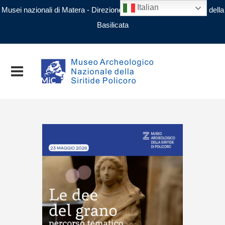
Italian
Musei nazionali di Matera - Direzione regionale Musei nazionali della
Basilicata