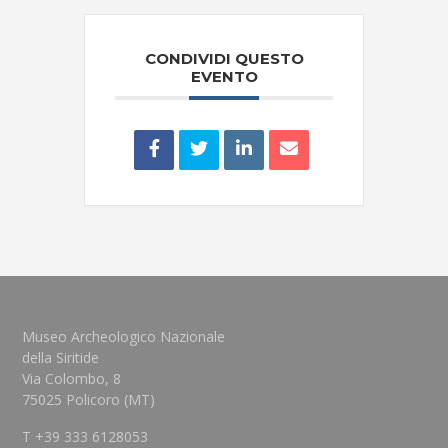
CONDIVIDI QUESTO
EVENTO
Museo Archeologico Nazionale
della Siritide
Via Colombo, 8
75025 Policoro (MT)
T +39 333 6128053