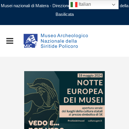
Italian
Musei nazionali di Matera - Direzione regionale Musei nazionali della
Basilicata