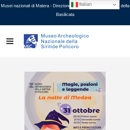
Italian
Musei nazionali di Matera - Direzione regionale Musei nazionali della
Basilicata