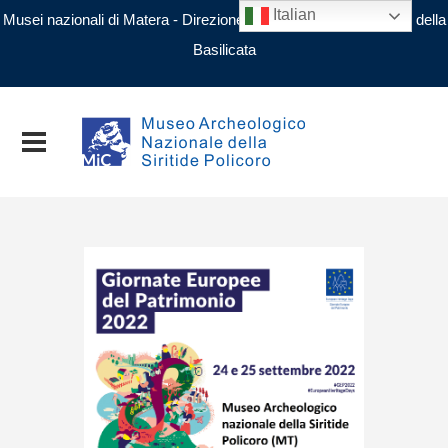
Italian
Musei nazionali di Matera - Direzione regionale Musei nazionali della
Basilicata