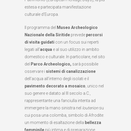
estesa e partecipata manifestazione
culturale d’Europa.
Il programma del
Museo Archeologico
Nazionale della Siritide
prevede
percorsi
di visita guidati
con un focus sui reperti
legati all’
acqua
e al suo utilizzo in ambito
domestico e culturale. In particolare, nel sito
del
Parco Archeologico,
sarà possibile
osservare i
sistemi di canalizzazione
dell’acqua all’interno degli isolati e il
pavimento decorato a mosaico
, unico nel
suo genere e datato al III secolo a.C.,
rappresentante una fanciulla intenta ad
immergere la mano sinistra nel
louterion
su
cui posa una colomba, simbolo di Afrodite:
un momento di esaltazione della
bellezza
femminile
più intima e di preparazione